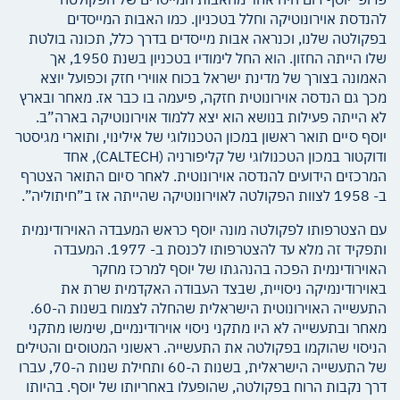
להנדסת אוירונוטיקה וחלל בטכניון. כמו האבות המייסדים
בפקולטה שלנו, וכנראה אבות מייסדים בדרך כלל, תכונה בולטת
שלו הייתה החזון. הוא החל לימודיו בטכניון בשנת 1950, אך
האמונה בצורך של מדינת ישראל בכוח אווירי חזק וכפועל יוצא
מכך גם הנדסה אוירונוטית חזקה, פיעמה בו כבר אז. מאחר ובארץ
לא הייתה פעילות בנושא הוא יצא ללמוד אוירונוטיקה בארה”ב.
יוסף סיים תואר ראשון במכון הטכנולוגי של אילינוי, ותוארי מגיסטר
ודוקטור במכון הטכנולוגי של קליפורניה (CALTECH), אחד
המרכזים הידועים להנדסה אוירונוטית. לאחר סיום התואר הצטרף
ב- 1958 לצוות הפקולטה לאוירונוטיקה שהייתה אז ב”חיתוליה”.
עם הצטרפותו לפקולטה מונה יוסף כראש המעבדה האוירודינמית
ותפקיד זה מלא עד להצטרפותו לכנסת ב- 1977. המעבדה
האוירודינמית הפכה בהנהגתו של יוסף למרכז מחקר
באוירודינמיקה ניסויית, שבצד העבודה האקדמית שרת את
התעשייה האוירונוטית הישראלית שהחלה לצמוח בשנות ה-60.
מאחר ובתעשייה לא היו מתקני ניסוי אוירודינמיים, שימשו מתקני
הניסוי שהוקמו בפקולטה את התעשייה. ראשוני המטוסים והטילים
של התעשייה הישראלית, בשנות ה-60 ותחילת שנות ה-70, עברו
דרך נקבות הרוח בפקולטה, שהופעלו באחריותו של יוסף. בהיותו