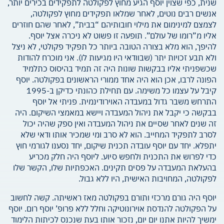
שנית, כפי שצוין יוסף הגיע מחוץ לפקולטה לתפקידים בכירים יותר,
אנשים רבים נוטים, לאחר שמלאו תפקידים מחוץ לפקולטה,
לצמצם למינימום את מילוי חובותיהם “בבית”, לאחר שהם חוזרים
אליו מ”רומו של עולם”. תופעה זו פשוט לא ניכרה אצל יוסף.
להיפך, הוא מלא בצורה הטובה ביותר כל תפקיד פקולטי, לא ניצל
ולא תבע זכויות יתר (שבוודאי היו מגיעות לו). אני מוכרח להודות
שכשפניתי אליו בבקשות שונות היה זה תמיד בהיסוס כתלמיד
הפונה לרבו, אכן הוא היה אחד ממורי הראשונים בפקולטה. יוסף
קיבל על עצמו כל משימה. עם תחילת כהונתי כדיקן ב-1995
התרחש משבר גדול במעבדה האוירודינמית. פניתי אל יוסף
בבקשה כי יקבל את ניהול המעבדה ויישא במאמצי השיקום. היה
זה שנים לאחר שסיים את ניהול המעבדה ואין ספק שהיה יכול
לסרב לתפקיד המחייב. הוא לא סרב ומי שמכיר אותו ודאי שלא
יתפלא. יחד עם יוסף עובדה תכנית שיקום, יחד נסענו לגורמי חוץ
כדי לפרוש את התכנית ולחפש סיוע. ליוסף היה חלק מכריע
בהעלאת המעבדה על פסים תקינים. האכפתיות שלו, הקשר שלו
לפקולטה, המחויבות האישית, היו ללא גבול.
יוסף היה גורם מרכזי ותורם בפקולטה מאז ראשיתה. קשה לחשוב
על הפקולטה להנדסת אוירונוטיקה וחלל ללא פרופ’ יוסף רום. יוסף
ימשיך להיות אתנו יום יום, נזכור אותו בעת שנכנס לכיתות הלימוד