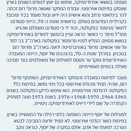
מומחה בנושאי אוירודינמיקה, שימש גם יועץ לגופים השונים בארץ
שעסקו בפיתוח אוירונוטי. עבודת המחקר שעשה פרופ’ רום זכתה
להד בינלאומי נרחב והוא אישית היה ידוע ובעל מעמד בכיר ומכובד
בקהיליית המדענים בעולם. בראשית שנות ה-70, הייתי סטודנט
לתואר מגיסטר בפקולטה, זכור לי כי סטודנט משתלם שהגיע
מחו”ל סיפר כי כאשר הראה עניין בהמשך לימודים באוירודינמיקה
בנושא מסוים, המליץ לפניו פרופסור בפקולטה בארה”ב בה למד
על שני אנשים: פרופ’ באוניברסיטה ידועה בארה”ב ופרופ’ רום
בטכניון. במהלך שנות ה-70, בהנהגתו של יוסף, הייתה המעבדה
האוירודינמית מוקד ער ותוסס לפעילות של משתלמים בצד תמיכה
פעילה בגופים תעשייתיים.
מעבר לפיתוח המעבדה והמחקר האוירודינמיים, השתתף פרופ’
רום, שהיה תמיד מהנדס אוירונוטי בכל נימי נפשו, בפיתוח כלל
הפקולטה להנדסה אוירונוטית. הוא שימש כדיקן הפקולטה בשנים
1964-1965, 1968-1970 ו-1976. בשנת 1973 מונה למחזיק
הקתדרה על שם ליידי דייויס לאוירודינמיקה ניסויית.
לפעילות של יוסף הייתה השפעה בלתי רגילה על התעשייה בארץ,
בפיתוח כושר הנדסי אוירונוטי. לא תמיד יודעת הסביבה לבטא
הערכה לפועלו של אדם. אולם במקרה של יוסף, כנראה עקב