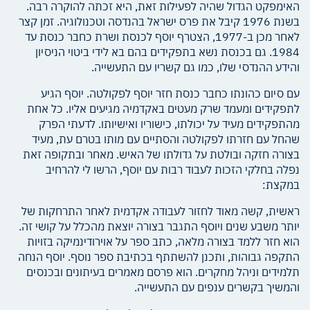
האימפקט הגדול שהיה לפעילות זאת, היא זכתה להוקרה רבה.
בשנת 1976 קיבל את פרס ישראל בהנדסה וטכנולוגיה. זמן קצר
לאחר מכן ב-1977, הצטרף יוסף לכנסת ושרת כחבר כנסת עד
1984. גם בכנסת נשא בתפקידים בהם בא לידי ביטוי הניסיון
והידע ההנדסי שלו, כמו גם קשריו עם התעשייה.
עם סיום כהונתו כחבר כנסת חזר יוסף לפקולטה. יוסף הגיע
לתפקידים ומעמד שרק מעטים באקדמיה מגיעים אליו. כל אחת
מהתפקידים מעיד על יכולתו, כישוריו ואישיותו. לדעתי הפרק
שהחל עם חזרתו לפקולטה והסתיים עם מותו בטרם עת, מעיד
בצורה חזקה ובולטת על גדולתו של האיש. מאחר ובתקופה זאת
נפלה בחלקי הזכות לעבוד רבות עם יוסף, הרשו לי להרחיב
במקצת:
ראשית, קשה מאוד לחזור לעבודה אקדמית לאחר התרחקות של
יותר משבע שנים ויוסף התגבר בצורה יוצאת מהכלל על קושי זה.
הוא חזר ללמד בצורה מלאה, כתב ספר על אוירודינמיקה בזויות
התקפה גבוהות, ותכנן להשתתף בכתיבת ספר נוסף. יוסף הנחה
תלמידים וניהל מחקרים. הוא פרסם מאמרים בעיתונים ובכנסים
והמשיך בקשרים ענפים עם התעשייה.