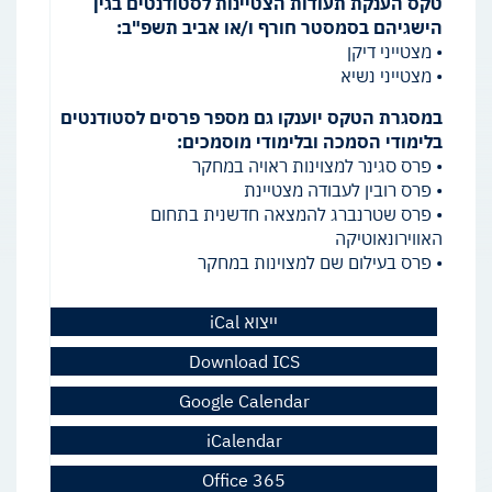
טקס הענקת תעודות הצטיינות לסטודנטים בגין
הישגיהם בסמסטר חורף ו/או אביב תשפ"ב:
• מצטייני דיקן
• מצטייני נשיא
במסגרת הטקס יוענקו גם מספר פרסים לסטודנטים
בלימודי הסמכה ובלימודי מוסמכים:
• פרס סגינר למצוינות ראויה במחקר
• פרס רובין לעבודה מצטיינת
• פרס שטרנברג להמצאה חדשנית בתחום
האווירונאוטיקה
• פרס בעילום שם למצוינות במחקר
ייצוא iCal
Download ICS
Google Calendar
iCalendar
Office 365