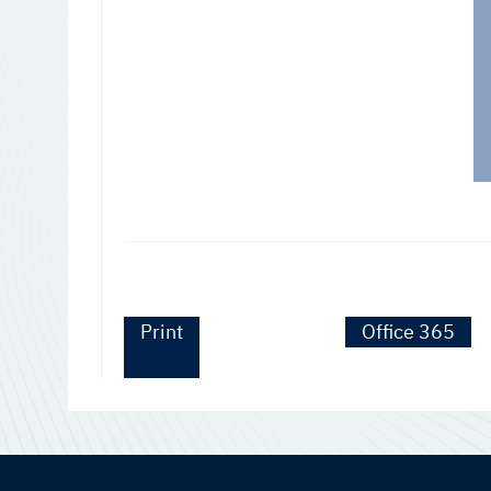
Print
Office 365