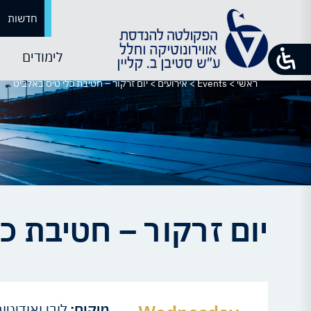
חדשות
לימודים
ראשי
>
Events
>
אירועים
>
יום זרקור – חטיבת כלי טיס באלביט
יום זרקור – חטיבת כ
מיקום:
לובי ואודיטו