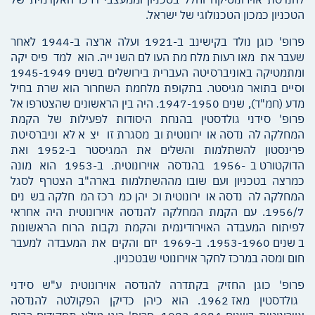
הטכניון כמכון הטכנולוגי של ישראל.
פרופ' כוגן נולד בקישינב ב-1921 ועלה ארצה ב-1944 לאחר
שעבר את מאורעות מלחמת העולם השנייה. הוא למד פיסיקה
ומתמטיקה באוניברסיטה העברית בירושלים בשנים 1945-1949
וסיים בתואר מגיסטר. בתקופת מלחמת השחרור הוא שרת בחיל
מדע (חמ"ד), שנים 1947-1950. היה בין הראשונים שהצטרפו אל
פרופ' סידני גולדסטין בהנחת היסודות לפעילות של הקמת
המחלקה להנדסה אוירונוטית ובמסגרת זו יצא לאוניברסיטת
פרינסטון להשתלמות והשלים את המגיסטר ב-1952 ואת
הדוקטורט ב-1956 בהנדסה אוירונוטית. ב-1953 הוא מונה
כמרצה בטכניון ועם שובו מההשתלמות בארה"ב הצטרף לסגל
המחלקה להנדסה אוירונוטית וכיהן כמרכז המחלקה בשנים
1956/7. עם הקמת המחלקה להנדסה אוירונוטית היה אחראי
לפיתוח המעבדה האוירודינמית והקמת נקבות הרוח הראשונות
בשנים 1953-1960. ב-1969 יזם והקים את המעבדה למעבר
חום ומסה במרכז לחקר אוירונוטי שבטכניון.
פרופ' כוגן החזיק בקתדרה להנדסה אוירונוטית ע"ש סידני
גולדסטין מאז 1962. הוא כיהן כדיקן הפקולטה להנדסה