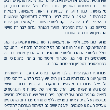
אוירונוטית בשנים 1983-1984. פרופ' כוגן מילא תפקידים רבים
ונכבדים במוסדות הטכניון וכחבר ויו"ר של ועדות רבות, הן
מקצועיות, כגון הוועדות לבחינת הוראות מקצועות מכניקת
הזורמים ב- 1962, הוועדה לכינון מחלקה למתמטיקה שימושית
ב-1969 ויו"ר הוועדה לבדיקת לימודי היסוד ב-1986/7, והן ועדות
כלליות כגון הוועדה המרכזת, הוועד המנהל, ועדות לבחירת נשיאי
הטכניון וועדות סנט אחרות.
פרופ' כוגן עיצב ולימד את מקצועות היסוד באוירודינמיקה, זרימה,
תרמודינמיקה ומעבר חום ומסה בפקולטה להנדסת אוירונוטיקה
וחלל בלימודי הסמכה ולימודי מוסמכים. הוא הדריך מספר רב של
משתלמים לתוארי מגיסטר ודוקטור, מהם המכהנים כיום
כפרופסורים בטכניון ובמוסדות אחרים.
עבודותיו המקצועיות שילבו מחקר בסיס עם עבודות יישומיות.
במשך שנות עבודותיו בטכניון היה יועץ בכיר למשרד הביטחון
ולרפאל. עבודתו המקצועית התמקדה זה שנים רבות בנושאי
האנרגיה והתפלת מים, החל ממחקר של פיתוח אוירוגנרטורים
לניצול אנרגית הרוח ועד למחקר ופיתוח של שיטת התפלה חדישה
מבוססת על שיטת איוד בפריצה ללא שטחי מעבר חום מתכתיים
שעליה רשם 8 פטנטים. ידע זה יושם גם לפיתוח מערכות לתהליכי