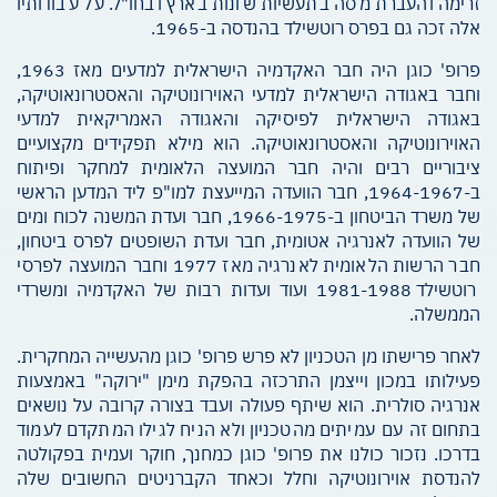
זרימה והעברת מסה בתעשיות שונות בארץ ובחו"ל. על עבודותיו
אלה זכה גם בפרס רוטשילד בהנדסה ב-1965.
פרופ' כוגן היה חבר האקדמיה הישראלית למדעים מאז 1963,
וחבר באגודה הישראלית למדעי האוירונוטיקה והאסטרונאוטיקה,
באגודה הישראלית לפיסיקה והאגודה האמריקאית למדעי
האוירונוטיקה והאסטרונאוטיקה. הוא מילא תפקידים מקצועיים
ציבוריים רבים והיה חבר המועצה הלאומית למחקר ופיתוח
ב-1964-1967, חבר הוועדה המייעצת למו"פ ליד המדען הראשי
של משרד הביטחון ב-1966-1975, חבר ועדת המשנה לכוח ומים
של הוועדה לאנרגיה אטומית, חבר ועדת השופטים לפרס ביטחון,
חבר הרשות הלאומית לאנרגיה מאז 1977 וחבר המועצה לפרסי
רוטשילד 1981-1988 ועוד ועדות רבות של האקדמיה ומשרדי
הממשלה.
לאחר פרישתו מן הטכניון לא פרש פרופ' כוגן מהעשייה המחקרית.
פעילותו במכון וייצמן התרכזה בהפקת מימן "ירוקה" באמצעות
אנרגיה סולרית. הוא שיתף פעולה ועבד בצורה קרובה על נושאים
בתחום זה עם עמיתים מהטכניון ולא הניח לגילו המתקדם לעמוד
בדרכו. נזכור כולנו את פרופ' כוגן כמחנך, חוקר ועמית בפקולטה
להנדסת אוירונוטיקה וחלל וכאחד הקברניטים החשובים שלה