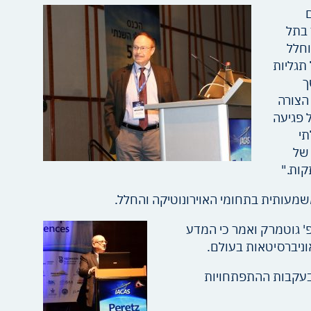
ם בשבוע שעבר בתל
וחלל
 תגליות
ך
הצורה
 פגיעה
תי
 של
קות."
משמעותית בתחומי האוירונוטיקה והחלל.
פ' גוטמרק ואמר כי המדע
אוניברסיטאות בעולם.
 בעקבות ההתפתחויות