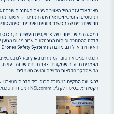
המטוסים החמישי וישראל היתה המדינה הראשונה מחוץ
חודשים רבים של הכשרת צוותים ואימונים בסימולטורים
במסגרת מושב ייחודי של פרויקטים תעשייתיים, הכנס
האזרחית; אייל רגב מחברת ParaZero – Drones Safety Systems נתן סקירה מקיפה בנושא פתרונות בטיחות בתחומי הטיסות הבלתי מאוישות והטיסות האוטונומיות.
מאמרים מדעיים שמקורם ב-14 
מדעי לחקר חקלאות מדויקת והנעה חשמלית.
רקטית על בסיס דלק ג'ל; NSLcomm המפתחת טכנולוגיה לתקשורת מהירה על גבי לוויינים ו- OptiVector המפתחת קונספט חדש למסוקים.