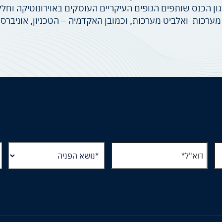
ן הכנס שותפים הגופים העיקריים העוסקים באוירונוטיקה וחלל
ערכות ואלביט מערכות, וכמובן האקדמיה – הטכניון, אוניברסיט