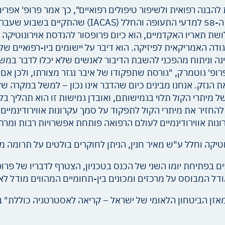
הבנה רפואית ולשיפור טיפולים רפואיים", כך אמר פרופ' אפרים
גוטמרק מאוניברסיטת סינסינטי בכנס הישראלי השנתי ה-58 למדעי התעופה והחלל (IACAS) שהתקיי
ושת תאריו האקדמיים, הוא כיום פרופסור להנדסת אוירונוטיקה 
ודה האמריקאית לפיזיקה. הוא דיבר על יישומים ביו-רפואיים של
ינה וניתוח מהפכני להשבת הדיבור לאנשים שלא יכלו לדבר במש
פ' גוטמרק, "גורסת שתפקודו של איבר נגזר מצורתו, ולכן אם 
נזק. אנחנו מבינים כיום שהדבר אינו נכון – למשל במקרה של
 מיתרי הקול תלוי בגמישותם, ואובדן גמישות זו הוא תהליך בל
החזיר את מיתרי הקול לתפקוד על סמך עקרונות אווירודינמיים
ות אווירודינמיים לעולם הרפואה פותחת אפשרויות רבות ומרת
טיקה וחלל ע"ש מאיר חנין, הניתן לחוקרים בולטים על תרומה 
ם בפתיחת יומו השני של הכנס בטכניון, הצטרף לדבריו של פרו
 מודל המבוסס על מרכזים ומכונים בין-תחומיים המהווים מודל ל
"מאזן הביטחון הלאומי של ישראל – קריאה לאסטרטגיה כוללת"