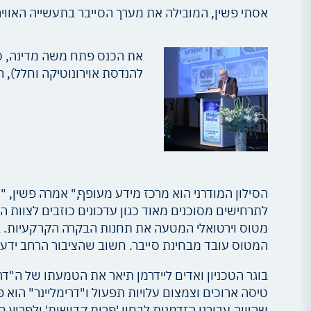
אסתי פשין, המובילה את מערך הסייבר בתעשייה האווי
להנדסת אוירונוטיקה וחלל), השת
הסילון המודרני הוא מרכז מידע מעופף," אמרה פשין, 
לתרחישים מסוכנים מאוד כגון עדכונים כוזבים לצוות 
מטוס וירטואלי המטעה את תחנות הבקרה הקרקעיות. ב
המטוס עובד מבחינת סייבר. חשוב שהציבור הרחב ידע ג
טיסה ארוכים וצמצום עלויות תפעול ו"דרימליינר" הוא 
שהיווה עבורנו הזדמנות לבחון 'פרות קדושות' ולפרוץ