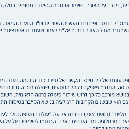
רית, דיברה על הצורך בשיפור אבטחת הסייבר במטוסים כחלק 
חרר מחיל האוויר בדרגת אל"מ לאחר שעמד בראש נציגות ישראל בפרויק
"ופגיעותם של כלי טייס בהקשר של סייבר כבר הודגמה בעבר. מת
הטיסה, החדרת פאניקה בקהל הנוסעים, שתילת תוכנה זדונית במ
נושא מורכב כל כך דרוש שיתוף פעולה ברמה הלאומית. חשוב ל
ם הוא שבשנים הקרובות הרגולציה בנושא הסייבר בטיסות תתהד
בוגר הטכניון ואדים ליידרמן תיאר את הטמעתו של ה"דרימליינר" (בואינג 787) בחברת אל
פאר הטכנולוגיה גם בהיבטים האלה. הכנסתו לשימוש באל על הי
 חסמים מחשבתיים."