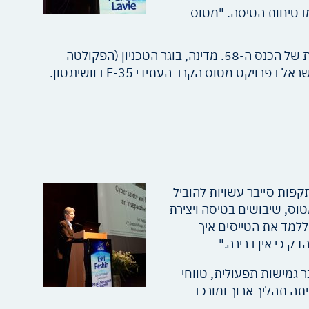
מבטיחות הטיסה. "מטוס
את הכנס פתח משה מדינה, סמנכ"ל הנדסה ופיתוח בתעשייה האווירית ויו"ר הוועדה המארגנת של הכנס ה-58. מדינה, בוגר הטכניון (הפקולטה
ט מטוס הקרב העתידי F-35 בוושינגטון.
קפות סייבר עשויות להוביל
טוס, שיבושים בטיסה ויצירת
למד את הטייסים איך
ק כי אין ברירה."
 על. "עולם התעופה הולך לעבר גמישות תפעולית, טווחי
יתה תהליך ארוך ומורכב