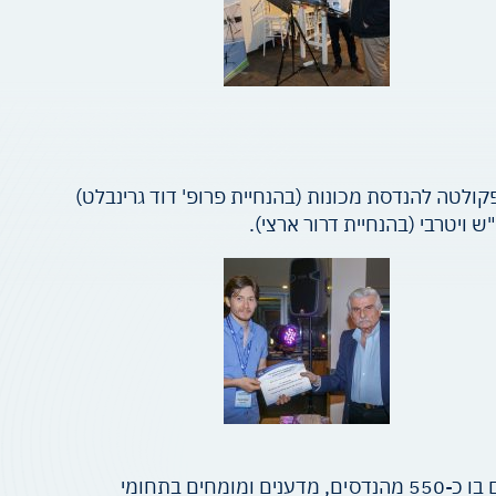
לטה להנדסת מכונות (בהנחיית פרופ' דוד גרינבלט)
יטרבי (בהנחיית דרור ארצי).
בששת העשורים האחרונים מהווה כנס האוירונוטיקה השנתי אירוע מרכזי בחיי הקהילה האוירונוטית בישראל. משתתפים בו כ-550 מהנדסים, מדענים ומומחים בתחומי