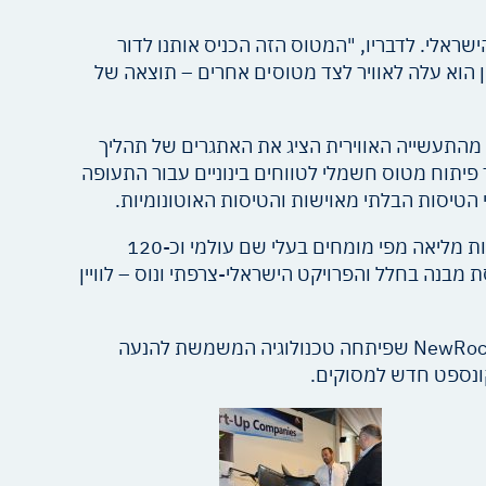
וס הקרב החמקן F-35 ("אדיר") לצורכי חיל האוויר הישראלי. לדבריו, "המטוס הזה הכניס אותנו לדור
הוא עלה לאוויר לצד מטוסים אחרים – תוצאה של
מהתעשייה האווירית הציג את האתגרים של תהליך
יתוח הטכנולוגיה עבור מטוס מטען ללא טייס; עומר בר יוחאי ממקימי חברת Eviation Aircraft תיאר פיתוח מטוס חשמלי לטווחים בינוניים עבור התעופה
הכנס הפגיש את טובי המומחים בארץ ובעולם בנושאים שונים בעולם האוירונוטיקה והחלל. הוצגו במסגרתו שבע הרצאות מליאה מפי מומחים בעלי שם עולמי וכ-120
ומיים, טיסת מבנה בחלל והפרויקט הישראלי-צרפתי ונוס – לוויין
לראשונה התקיים במסגרת הכנס יריד חברות סטארט-אפ ומיזמים בנושאי תעופה וחלל, ובו הציגו בין היתר החברות NewRocket שפיתחה טכנולוגיה המשמשת להנעה