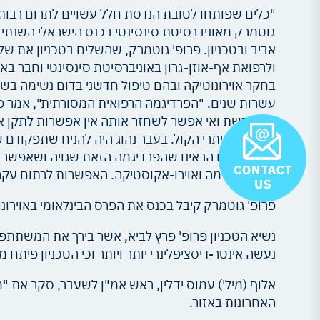
"כלים שפותחו לטובת הנדסת חלל עשויים לתרום רבות ל
אביב ובטכניון. פרופ' גוטמרק, שהשלים בטכניון את של
ולרפואת אף-אוזן-גרון באוניברסיטת סינסינטי וחבר באג
בחקר אוירונוטיקה ובהם טיפול חדשני בדום נשימה בש
עשרות שנים. "הפרדיגמה הרפואית המסורתית", אמר פרו
משתבשת ואי אפשר לשחזר אותה אין אפשרות לתקן את ה
חמורה במיתרי הקול. בעבר נהוג היה להניח שתפקודם של
הפיך. אנחנו הראינו שהפרדיגמה הזאת שגויה ושאפשר ל
הפרדת זרימה ואוירו-אקוסטיקה. האפשרות לרתום עקרונ
פרופ' גוטמרק קיבל בכנס את הפרס הבינלאומי באוירונו
נשיא הטכניון פרופ' פרץ לביא, אשר בירך את המשתתפי
נעשה אינטר-דיסציפלינרי יותר ויותר וכי הטכניון פיתח
אלוף (מיל') עמוס ידלין, ראש אמ"ן לשעבר, סקר את 
האחרונות באזור.