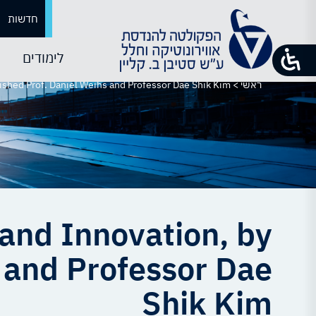
חדשות
לימודים
ראשי
>
ished Prof. Daniel Weihs and Professor Dae Shik Kim
and Innovation, by
s and Professor Dae
Shik Kim