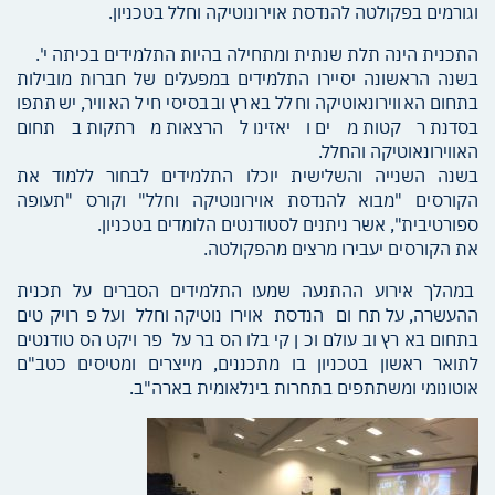
וגורמים בפקולטה להנדסת אוירונוטיקה וחלל בטכניון.
התכנית הינה תלת שנתית ומתחילה בהיות התלמידים בכיתה י'.
בשנה הראשונה יסיירו התלמידים במפעלים של חברות מובילות
בתחום האווירונאוטיקה וחלל בארץ ובבסיסי חיל האוויר, ישתתפו
בסדנת רקטות מים ויאזינו להרצאות מרתקות בתחום
האווירונאוטיקה והחלל.
בשנה השנייה והשלישית יוכלו התלמידים לבחור ללמוד את
הקורסים "מבוא להנדסת אוירונוטיקה וחלל" וקורס "תעופה
ספורטיבית", אשר ניתנים לסטודנטים הלומדים בטכניון.
את הקורסים יעבירו מרצים מהפקולטה.
במהלך אירוע ההתנעה שמעו התלמידים הסברים על תכנית
ההעשרה, על תחום הנדסת אוירונוטיקה וחלל ועל פרויקטים
בתחום בארץ ובעולם וכן קיבלו הסבר על פרויקט הסטודנטים
לתואר ראשון בטכניון בו מתכננים, מייצרים ומטיסים כטב"ם
אוטונומי ומשתתפים בתחרות בינלאומית בארה"ב.