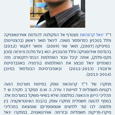
ד”ר
יגאל קרונהאוז
מצטרף אל הפקולטה להנדסת אווירונאוטיקה
וחלל בטכניון כפרופסור משנה. ליגאל תואר ראשון (בהצטיינות)
בפיסיקה (2007), תואר שני (2009) ותואר דוקטור (2012)
בהנדסת אוירונוטיקה וחלל מהטכניון. הוא בעל מלגת מינרווה (מכון
מקס-פלנק), אותה קיבל עבור השתלמות הבתר-דוקטורט. מזה
כשנתיים יגאל מבצע את השתלמותו בגרמניה באונברסיטת
וורצבורג (2012-2013) ובאוניברסיטת הבונדסוור במינכן
(2013-2014).
מחקרו של ד”ר קרונהאוז עוסק בפיתוח מערכות הנעה
רקטיות-חשמליות ללוויינות זעירה. הוא מתמקד בחקירה של
תהליכי היינון וההאצה בפלסמה שלא בשיווי-משקל במערכות אלו.
בנוסף להנעה חשמלית מחקרו עוסק בהבנת האינטראקציה בין
פלסמה לגז (עד ללחצים אטמוספרים) שנמצאת בתהליכי
מיקרו-פריקות חשמליות ובזרימה אווירונאוטית. במחקרו יגאל