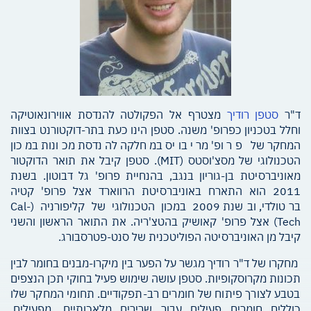
ד"ר
סטפן רודיך
מצטרף אל הפקולטה להנדסת אווירונאוטיקה
וחלל בטכניון כפרופ' משנה. סטפן הינו כעת בתר-דוקטורנט בצוות
המחקר של פרופ' מרי בויס במחלקה להנדסת מכונות במכון
הטכנולוגי של מסצ'וסטס (MIT). סטפן קיבל את תואר הדוקטור
מאוניברסיטת בן-גוריון בנגב, בהנחיית פרופ' גל דבוטון. בשנת
2011 הוא התארח באוניברסיטת הרווארד אצל פרופ' קטיה
ברטולדי, ובשנת 2009 במכון הטכנולוגי של קליפורניה (Cal-
Tech) אצל פרופ' קאושיק בהטצ'ריה. את התואר הראשון והשני
קיבל מן האוניברסיטה הפוליטכנית של סנט-פטרסבורג.
מחקרו של ד"ר רודיך מגשר על הפער בין מיקרו-מבנים בחומר לבין
תכונות מקרוסקופיות. סטפן עושה שימוש פעיל בחוקי תכן הנצפים
בטבע לצורך פיתוח של חומרים רב-תפקודיים. תחומי המחקר שלו
כוללים חומרים פעילים עבור שרירים מלאכותיים, מפעילים,