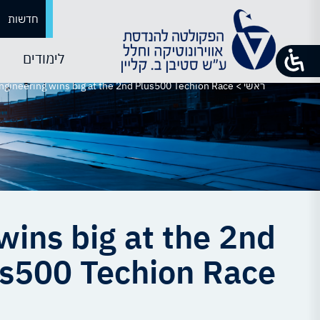
חדשות
לימודים
ראשי
>
ngineering wins big at the 2nd Plus500 Techion Race
wins big at the 2nd
s500 Techion Race