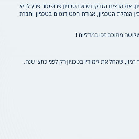
שתתפו במרוץ הטכניון Plus500 השני שהתקיים ב-6.4.2016 בקמפוס הטכניון. את הרצים הזניקו נשיא הטכניון פרופסור פרץ לביא
פוס, התקיים בשיתוף פעולה בין הנהלת הטכניון, אגודת הסטודנטים בטכניון וחברת