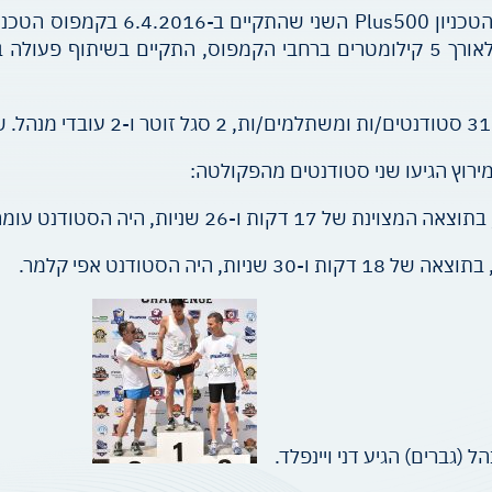
כאלף חברי סגל, סטודנטים ועובדים ה
ויו"ר אגודת הסטודנטים בטכניון עומר עמית. המרוץ, לאורך 5 קילומטרים ברחבי הקמ
ירוץ הגיעו שני סטודנטים מהפקולטה:
נט עומר רמון, שהחל את לימודיו בטכניון רק לפני כחצי שנה.
ת, היה הסטודנט אפי קלמר.
ל (גברים) הגיע דני ויינפלד.