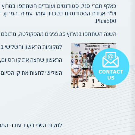
Plus500.
השנה השתתפו במירוץ 35 נציגים מהפקולטה, מתוכם 31 סטודנטים/ות ומשתלמים/ות, 2 סגל זוטר ו-2 עובדי מנהל. שלושה מתוכם זכו במדליות !
למקומות הראשון והשלישי במ
הראשון שחצה את קו הסיום, בתוצאה המצוינת של 17 דקות ו-26 שניות, היה הסטוד
השלישי לחצות את קו הסיום, בתוצאה של 18 דקות ו-30 שניו
למקום השני בקרב עובדי המנה