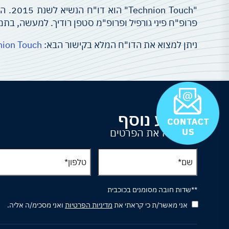
"uch
פרופ"ח פיני גורפיל ופרופ"מ סטפן רודיך. למעשה, ב
ניתן למצוא את הדו"ח המלא בקישור הבא:
nion Touch
למידע נוסף
נא למלא את הפרטים
**שדות חובה מסומנים בכוכבית
אני מאשר/ת כי קראתי את
מדיניות הפרטיות
ואני מסכימ/ה אליה.