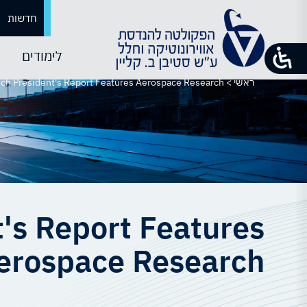
חדשות
לימודים
ראשי
>
ch President's Report Features Aerospace Research
's Report Features
erospace Research