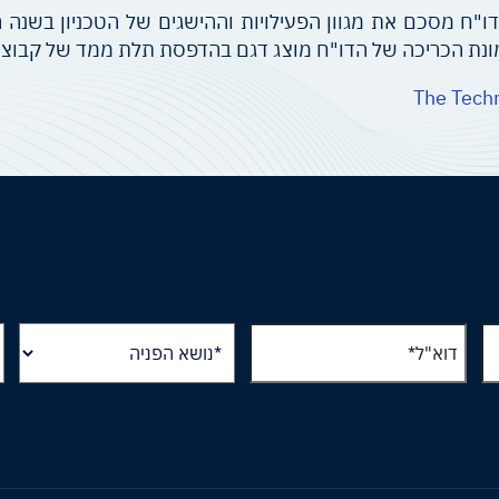
Technion To" הוא דו"ח הנשיא לשנת 2015. הדו"ח מסכם את מגוון הפעילויות וההישגי
תמונת הכריכה של הדו"ח מוצג דגם בהדפסת תלת ממד של קבוצ
The Tech