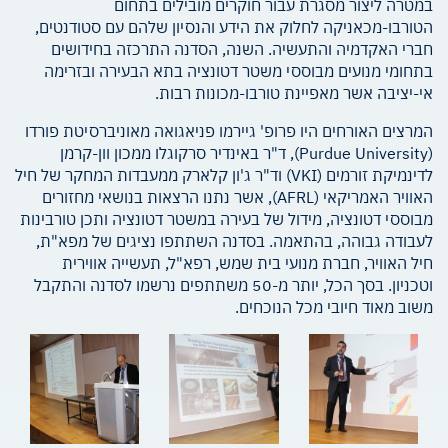
במטרה ליצור מסגרת עבור חוקרים מובילים בתחום
הטורבו-מכאניקה לחלוק את הידע והנסיון שלהם עם סטודנטים,
חברי האקדמיה והתעשיה. השנה, הסדנה התרכזה בחידושים
בתחומי מנועים מבוססי משטר דטונציה בתא הבעירה ובזרימה
אי-יציבה אשר מאפיינת טורבו-מכונות רבות.
המרצים האורחים היו פרופ' גיירמו פניאגואה מאוניברסיטת פורדו
(Purdue University), ד"ר באינדיר סרקוגלו ממכון וון-קרמן
לדינמיקת זורמים (VKI) וד"ר ג'ון קלארק ממעבדות המחקר של חיל
האוויר האמריקאי (AFRL), אשר נתנו הרצאות בנושאי מחזורים
מבוססי דטונציה, מידול של בעירה במשטר דטונציה ותכן טורבינות
לעבודה גבוהה, בהתאמה. בסדנה השתתפו נציגים של מפא"ת,
חיל האוויר, חברת מנועי בית שמש, רפא"ל, תעשייה אווירית
וטכניון. בסך הכל, יותר מ-50 משתתפים נרשמו לסדנה והתקבל
משוב מאוד חיובי מכל הנוכחים.