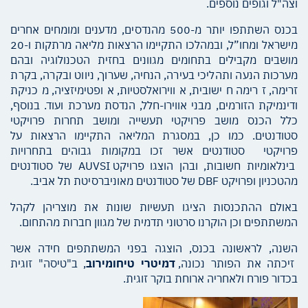
וצה"ל וגופים נוספים.
בכנס השתתפו יותר מ-500 מהנדסים, מדענים ומומחים אחרים
מישראל ומחו”ל, ובמהלכו התקיימו הרצאות מליאה מרתקות ו-20
מושבים מקבילים בתחומים מגוונים בחזית הטכנולוגיה ובהם
מערכות הנעה ותהליכי בעירה, הנחיה, שערוך, ניווט ובקרה, בקרת
זרימה, זרימה חישובית, אווירואלסטיות, אופטימיזציה, מכניקת
ודינמיקת הזורמים, מבני אווירו-חלל, הנדסת מערכת ועוד. בנוסף,
כלל הכנס מושב פרויקטי תעשייה ומושב תחרות פרויקטי
סטודנטים. כמו כן, במסגרת המליאה התקיימו הרצאות על
פרויקטי סטודנטים אשר זכו במקומות גבוהים בתחרויות
בינלאומיות חשובות, ובהן הוצגו פרויקט AUVSI של סטודנטים
מהטכניון ופרויקט DBF של סטודנטים מאוניברסיטת תל אביב.
באולם ההתכנסות הציגו תעשיות שונות את מוצריהן לקהל
המשתתפים וכן הוקרנו סרטוני תדמית של מגוון חברות מהתחום.
השנה, לראשונה בכנס, הוצגה בפני המשתתפים חידה אשר
זיכתה את הפותר נכונה,
דמיטרי טיחומירוב
, ב"טיסה" זוגית
בכדור פורח ולאחריה ארוחת בוקר זוגית.