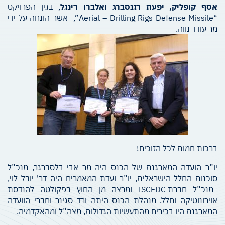
אסף קופליק, יפעת רגנסברג ואלברו רינגל
, בגין הפרויקט
“Aerial – Drilling Rigs Defense Missile”, אשר הונחה על ידי
מר עודד נווה.
ברכות חמות לכל הזוכים!
יו”ר הועדה המארגנת של הכנס היה מר אבי בלסברגר, מנכ”ל
סוכנות החלל הישראלית, יו”ר ועדת המאמרים היה דר' יובל לוי,
מנכ”ל חברת ISCFDC ומרצה מן החוץ בפקולטה להנדסת
אוירונוטיקה וחלל. מנהלת הכנס היתה ורד סגינר וחברי הוועדה
המארגנת היו בכירים מהתעשיות הגדולות, מצה”ל ומהאקדמיה.