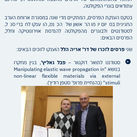
עתודאים בוגרי הפקולטה.
בטקס הענקת הפרסים, המתקיים מדי שנה במסגרת ארוחת הערב
החגיגית בסיום יומו הראשון של הכנס, הוענקו לחברי סגל,
לסטודנטים ולבוגרים מהפקולטה להנדסת אוירונוטיקה וחלל,
הפרסים הבאים:
שני
פרסים לזכרו של דר' אריה הלל
הוענקו לזוכים הבאים:
סטודנט לתואר דוקטור –
פבל גאליץ'
, בגין מחקרו
בנושא "Manipulating elastic wave propagation in
non-linear flexible materials via external
stimuli" (בהנחיית פרופ' סטפן רודיך).