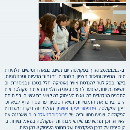
ב-20.11.13 נערך בפקולטה יום נשים. כמאה וחמישים תלמידות
תיכון מחיפה ומאזור הצפון, הלומדות במגמות מדעיות וטכנולוגיות,
ביקרו בפקולטה להנדסת אווירונאוטיקה וחלל בטכניון במסגרת יום
חשיפה מיוחד, שנועד להציג בפני התלמידות את הפקולטה את
התכנים הנלמדים בה ואת העיסוק במקצוע בתעשייה. בפתיחת
היום, בירכו את התלמידות נשיא הטכניון, פרופסור פרץ לביא וכן
דיקן הפקולטה,
פרופסור יעקב אושמן
. התלמידות ביקרו במעבדות
הפקולטה, שמעו מחוויותיה של
פרופסור דניאלה רווה
שארגנה את
האירוע, וכן נפגשו עם שלוש מבוגרות הפקולטה בפאנל מיוחד, בו
הן סיפרו על דרכן האקדמית ועל תחומי העיסוק שלהן היום.