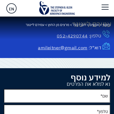
EN
עמירם לייטנר
ראשי
>
אנשים
>
חברי סגל
>
מרצים מן החוץ
>
עמירם לייטנר
טלפון:
052-4290744
דוא"ל:
amileitner@gmail.com
למידע נוסף
נא למלא את הפרטים