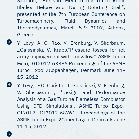
Saathoff, “Pressure Field at the Tip of Rotor
Blades Before and During Rotating Stall”,
presented at the 7th European Conference on
Turbomachinery, Fluid Dynamics and
Thermodynamics, March 5-9 2007, Athens,
Greece
Y. Levy, A. G. Rao, V. Erenburg, V. Sherbaum,
I.Gaissinski, V. Krapp,"Pressure losses for jet
array impingement with crossflow", ASME Turbo
Expo, GT2012-68386 Proceedings of the ASME
Turbo Expo 2Copenhagen, Denmark June 11-
15, 2012
Y. Levy, F.C. Christo., I. Gaissinski, V. Erenburg,
V. Sherbaum , "Design and Performance
Analysis of a Gas Turbine Flameless Combustor
Using CFD Simulations", ASME Turbo Expo,
GT2012- GT2012-68761 Proceedings of the
ASME Turbo Expo 2Copenhagen, Denmark June
11-15, 2012