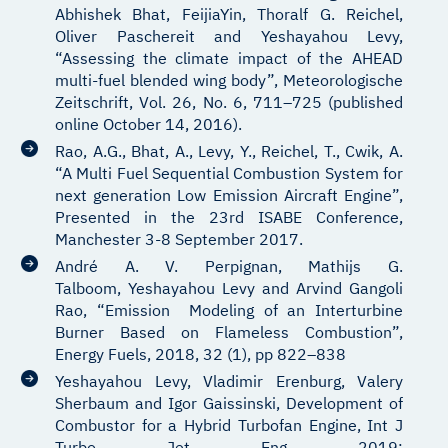
Abhishek Bhat, FeijiaYin, Thoralf G. Reichel,
Oliver Paschereit and Yeshayahou Levy,
“Assessing the climate impact of the AHEAD
multi-fuel blended wing body”, Meteorologische
Zeitschrift, Vol. 26, No. 6, 711–725 (published
online October 14, 2016).
Rao, A.G., Bhat, A., Levy, Y., Reichel, T., Cwik, A.
“A Multi Fuel Sequential Combustion System for
next generation Low Emission Aircraft Engine”,
Presented in the 23rd ISABE Conference,
Manchester 3-8 September 2017.
André A. V. Perpignan, Mathijs G.
Talboom, Yeshayahou Levy and Arvind Gangoli
Rao, “Emission Modeling of an Interturbine
Burner Based on Flameless Combustion”,
Energy Fuels, 2018, 32 (1), pp 822–838
Yeshayahou Levy, Vladimir Erenburg, Valery
Sherbaum and Igor Gaissinski, Development of
Combustor for a Hybrid Turbofan Engine, Int J
Turbo Jet Eng 2019;