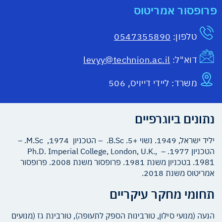
פרופסור אמריטוס
טלפון:
0547355890
דוא"ל:
levyy@technion.ac.il
משרד:
ליידי דייויס, 506
נתונים ביוגרפיים
יליד ישראל, 1949. נשוי +5. B.Sc. – הטכניון 1974, M.Sc. –
הטכניון 1977. – Ph.D. Imperial College, London, U.K.,
1981. בטכניון משנת 1981. פרופסור משנת 2008. פרופסור
אמריטוס משנת 2018.
תחומי מחקר עיקריים
הנעה (מנועי סילון, טורבינות הספק לתעופה), טורבינת גז (מנועים