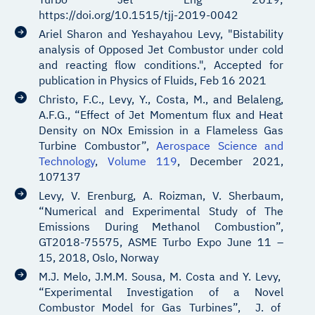
https://doi.org/10.1515/tjj-2019-0042
Ariel Sharon and Yeshayahou Levy, "Bistability
analysis of Opposed Jet Combustor under cold
and reacting flow conditions.", Accepted for
publication in Physics of Fluids, Feb 16 2021
Christo, F.C., Levy, Y., Costa, M., and Belaleng,
A.F.G., “Effect of Jet Momentum flux and Heat
Density on NOx Emission in a Flameless Gas
Turbine Combustor”,
Aerospace Science and
Technology
,
Volume 119
, December 2021,
107137
Levy, V. Erenburg, A. Roizman, V. Sherbaum,
“Numerical and Experimental Study of The
Emissions During Methanol Combustion”,
GT2018-75575, ASME Turbo Expo June 11 –
15, 2018, Oslo, Norway
M.J. Melo, J.M.M. Sousa, M. Costa and Y. Levy,
“Experimental Investigation of a Novel
Combustor Model for Gas Turbines”, J. of