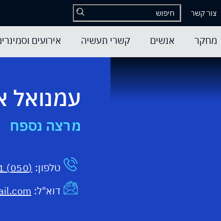
צור קשר
מחקר
אנשים
קשרי תעשיה
אירועים וסמינרים
עמנואל א
מרצה נספח
טלפון:
(050) 403-9151
דוא"ל:
il.com