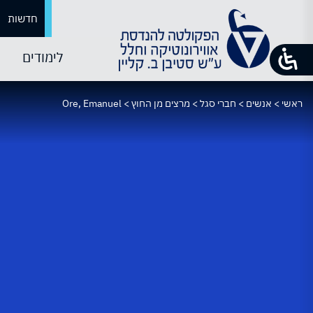
חדשות
לימודים
ראשי
>
אנשים
>
חברי סגל
>
מרצים מן החוץ
>
Ore, Emanuel