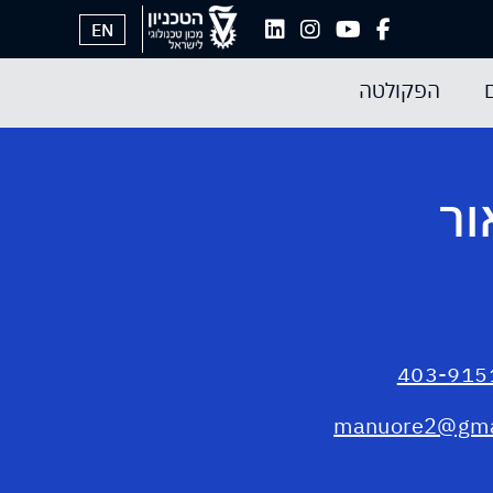
EN
הפקולטה
ור
manuore2@gma