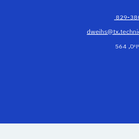
dweihs@tx.technio
ס, 564