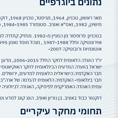
נתונים ביוגרפיים
מישיגן, 1982, נאס"א ואוניב. סטנפורד 1984-1985, סן אנטוניו , טקסס, 1989-1990 אוניב. ניו סאות וולס, אוסטרליה, 2005-2006.
אוטונמיות ורובוטיקה 2007-
ישראל בוועדה המדעית הבינלאומית לחקר האוקיאנוסים 2020 
חבר האקדמיה הישראלית הלאומית למדעים, ירושלים.
חבר בינלאומי- האקדמיה הלאומית להנדסה של ארה"ב.
עמית האגודה האמריקנית לפיסיקה, האגודה לביולוגיה י
דוקטור כבוד באוניב. בן גוריון ואוניב. הונג קונג למדע וטכ
תחומי מחקר עיקריים