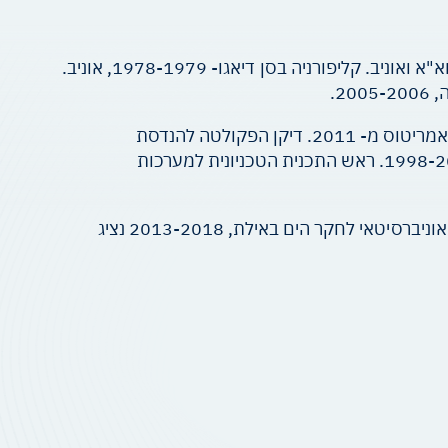
תאר ראשון, טכניון, 1964, מגיסטר, טכניון 1968, דוקטורט 1971. בטכניון מ- 1973. אוניב קמברידג' 1971-1973, נוא"א ואוניב. קליפורניה בסן דיאגו- 1978-1979, אוניב.
בטכניון: פרופסור מן המניין מ-1982. מחזיק קתדרה למדעי החיים ע"ש ריצ'מונד מ- 1989 . פרופסור מחקר מ- 2002 אמריטוס מ- 2011. דיקן הפקולטה להנדסת
אוירונוטיקה וחלל 1987-1988 , מנהל מוסד נאמן 1990-1995. דיקן לימודים מתקדמים 1996-1998. פרובוסט 1998-2000. ראש התכנית הטכניונית למערכות
יו"ר הועדה הלאומית לחקר החלל 2006-2015, מדען ראשי משרד המדע והטכנולוגיה 2010-2011 . יו"ר המכון הבין-אוניברסיטאי לחקר הים באילת, 2013-2018 נציג