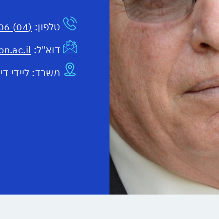
טלפון:
(04) 829-3806
דוא"ל:
n.ac.il
משרד:
ליידי דייוי