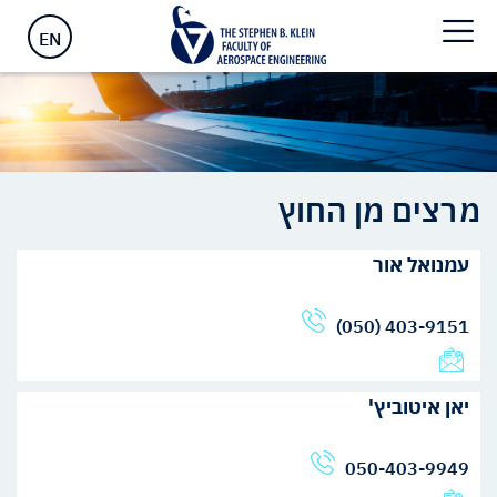
ראשי
>
אנשים
>
חברי סגל
>
מרצים מן החוץ
EN
מרצים מן החוץ
עמנואל אור
(050) 403-9151
יאן איטוביץ'
050-403-9949