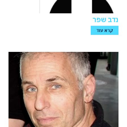
נדב שפר
קרא עוד