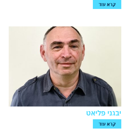
קרא עוד
יבגני פליאט
קרא עוד