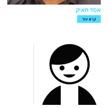
אסד חאיק
קרא עוד