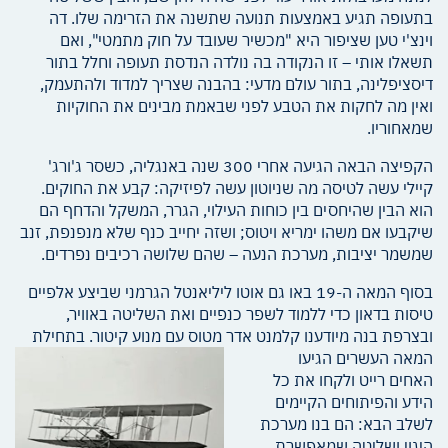
בתעופה תגיע באמצעות תנועה שתשנה את הזרימה שלו.
דה
וינצ'י טען שציפור היא "מכשיר שעובד על חוק מתמטי", ואם
תשאלו אותי – זו הנקודה בה נולדה הנדסת תעופה וחלל בתור
דיסציפלינה, בתור עולם מדעי: בהבנה שצריך למדוד ולהתעמק,
ואין מה לחקות את הטבע לפני שבאמת מבינים את החוקיות
שמאחוריו.
הקפיצה הבאה הגיעה אחרי 300 שנה באנגליה, כשסר ג'ורג'
קיילי עשה לטיסה מה שניוטון עשה לפיזיקה: קבע את החוקים.
הוא הבין שהיחסים בין כוחות העילוי, הגרר, המשקל והדחף הם
שיקבעו אם משהו ימריא ויטוס; ושזה יחייב כנף שלא מנפנפת, זנב
שמשמר יציבות, מערכת הנעה – שהם שלושה רכיבים נפרדים.
בסוף המאה ה-19 באו גם אוטו ליליאנטל הגרמני שביצע אלפיים
טיסות בדאון כדי ללמוד לשפר כנפיים ואת השליטה באוויר,
ובצרפת בנה מיודענו קלמנט אדר מטוס עם מנוע קיטור. בתחילת
המאה
העשרים הגיעו
האחים רייט ולקחו את כל
הידע והפיתוחים הקיימים
לשלב הבא: הם בנו מערכת
היגוי ושליטה שמאפשרת