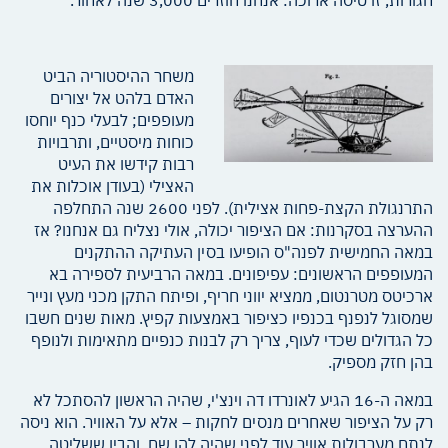
חגורות, זו טיסה ארוכה: אנחנו חוזרים 3,000 שנה לאחור.
משחר ההיסטוריה הביט
האדם בלהט אל יצורים
מעופפים; לבעלי כנף יוחסו
כוחות מיסטיים, ותרבויות
רבות קידשו את העיט
האצילי (בעודן אוכלות את
התרנגולת הקצת-פחות אצילית). לפני 2600 שנה התחלפה
ההערצה בסקרנות: אם הציפור יכולה, אולי נצליח גם אנחנו? אז
במאה החמישית לפנה"ס הופיעו בסין העתיקה ההתקנים
המעופפים הראשונים: עפיפונים. במאה הרביעית לספירה בא
ארכיטס מטרנטום, ממציא יווני חריף, ופיתח התקן מכני מעץ ונייר
שמסוגל לנפנף בכנפיו כציפור באמצעות קפיץ. מאות שנים חשבו
כל הגדולים שכדי לעוף, צריך רק לבנות כנפיים מתאימות ולנופף
בהן חזק מספיק.
במאה ה-16 הגיע לאונרדו דה וינצ'י, שהיה הראשון להסתכל לא
רק על הציפור שאחרים מנסים לחקות – אלא על האוויר. הוא ניסה
לנתח מערבולות אוויר עוד לפני שהיה להן שם, והבין ששליטה