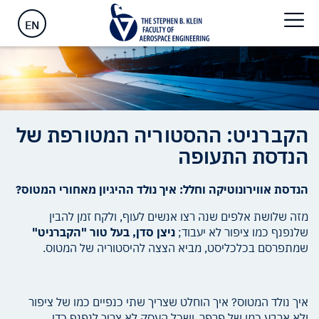
ראשי
>
הקברניט: ההסטוריה המטורפת של הנדסת התעופה
EN
הקברניט: ההסטוריה המטורפת של
הנדסת התעופה
הנדסת אווירונוטיקה וחלל: איך נולד ההיגיון מאחורי המטוס?
מזה שלושת אלפים שנה רצו אנשים לעוף, ולקח זמן להבין
שלנפנף כמו ציפור לא יעבוד;
ניצן סדן, בעל טור "הקברניט"
שמתפרסם בכלכליסט, מביא הצצה להיסטוריה של המטוס.
איך נולד המטוס? איך הוחלט שצריך שתי כנפיים כמו של ציפור
ולא ארבע כמו של פרפר, ושכל העסק לא צריך לנפנף כדי