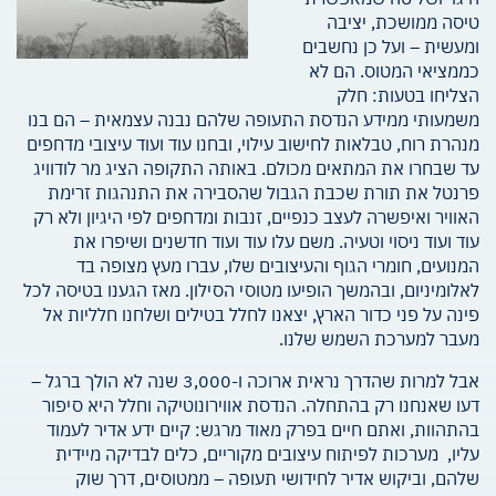
טיסה ממושכת, יציבה
ומעשית – ועל כן נחשבים
כממציאי המטוס. הם לא
הצליחו בטעות: חלק
משמעותי ממידע הנדסת התעופה שלהם נבנה עצמאית – הם בנו
מנהרת רוח, טבלאות לחישוב עילוי, ובחנו עוד ועוד עיצובי מדחפים
עד שבחרו את המתאים מכולם.
באותה התקופה הציג מר לודוויג
פרנטל את תורת שכבת הגבול שהסבירה את התנהגות זרימת
האוויר
ואיפשרה לעצב כנפיים, זנבות ומדחפים לפי היגיון ולא רק
עוד ועוד ניסוי וטעיה. משם עלו עוד ועוד חדשנים ושיפרו את
המנועים, חומרי הגוף והעיצובים שלו, עברו מעץ מצופה בד
לאלומיניום, ובהמשך הופיעו מטוסי הסילון. מאז הגענו בטיסה לכל
פינה על פני כדור הארץ, יצאנו לחלל בטילים ושלחנו חלליות אל
מעבר למערכת השמש שלנו.
אבל למרות שהדרך נראית ארוכה ו-3,000 שנה לא הולך ברגל –
דעו שאנחנו רק בהתחלה. הנדסת אווירונוטיקה וחלל היא סיפור
בהתהוות, ואתם חיים בפרק מאוד מרגש: קיים ידע אדיר לעמוד
עליו,
מערכות לפיתוח עיצובים מקוריים, כלים לבדיקה מיידית
שלהם, וביקוש אדיר לחידושי תעופה – ממטוסים,
דרך שוק