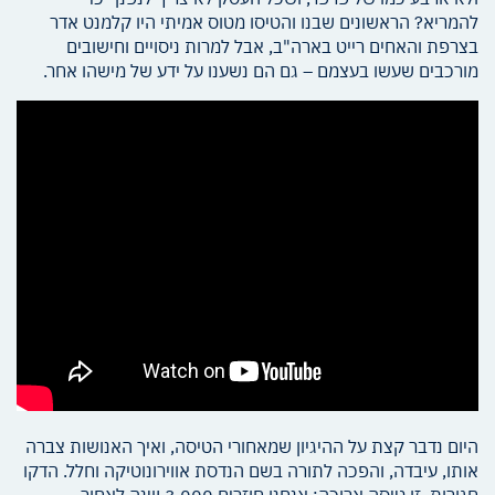
להמריא? הראשונים שבנו והטיסו מטוס אמיתי היו קלמנט אדר
בצרפת והאחים רייט בארה"ב, אבל למרות ניסויים וחישובים
מורכבים שעשו בעצמם – גם הם נשענו על ידע של מישהו אחר.
היום נדבר קצת על ההיגיון שמאחורי הטיסה, ואיך האנושות צברה
אותו, עיבדה, והפכה לתורה בשם הנדסת אווירונוטיקה וחלל. הדקו