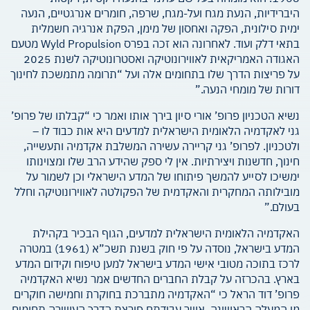
היברידיות, הנעת מגח ועל-מגח, שרפה, חומרים אנרגטיים, הנעה
ימית סילונית, הפקה ואחסון של מימן, הפקת אנרגיה חשמלית
בתאי דלק ועוד. לאחרונה הוא זכה בפרס Wyld Propulsion מטעם
האגודה האמריקאית לאווירונוטיקה ואסטרונוטיקה לשנת 2025
על פריצות הדרך שלו בתחומים אלה ועל “תרומה מתמשכת לחינוך
דורות של מומחי הנעה.”
נשיא הטכניון פרופ’ אורי סיון בירך אותו ואמר כי “קבלתו של פרופ’
גני לאקדמיה הלאומית הישראלית למדעים היא אות כבוד לו –
ולטכניון. לפרופ’ גני קריירה עשירה המשלבת אקדמיה ותעשייה,
חינוך, חדשנות ויצירתיות. אין לי ספק שהידע הרב שלו ומצוינותו
ימשיכו לסייע להמשך פיתוחו של המדע הישראלי וכן לשמור על
מובילותה המחקרית והאקדמית של הפקולטה לאווירונוטיקה וחלל
בעולם.”
האקדמיה הלאומית הישראלית למדעים, הגוף הבכיר בקהילת
המדע בישראל, נוסדה על פי חוק בשנת תשכ”א (1961) במטרה
לרכז בתוכה מטובי אישי המדע בישראל למען טיפוח וקידום המדע
בארץ. בהכרזה על קבלת החברים החדשים אמר נשיא האקדמיה
פרופ’ דוד הראל כי “האקדמיה מתברכת בחוקרת וחמישה חוקרים
מן המעלה הראשונה, אשר עבודתם פורצת הדרך העשירה תחומים