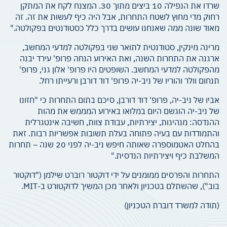
שרדו את הנפילה 10 ביצים מתוך 30. המצנח לקח את המתקן
רחוק מדי מחוץ לשטח התחרות, אבל היה כיף לעשות את זה. זה
מאוד שונה ממה שאנחנו עושים בדרך כלל כסטודנטים בפקולטה."
מרינה מינקין, סטודנטית לתואר שני בפקולטה למדעי המחשב,
ארגנה את התחרות השנה, ואת האירוע הנחה פרופ' עירד יבנה
מהפקולטה למדעי המחשב. השופטים היו פרופ' אלון גני, פרופ'
תנחום וולר והוריו של ניב-יה פרופ' דוד דורבן ורעייתו רחל.
אביו של ניב-יה, פרופ' דוד דורבן, סיכם בתום התחרות כי "חזונו
של ניב-יה הוגשם היום במלואו באירוע המממש את מהות
ההנדסה: מנהיגות, יצירתיות, עבודת צוות, חשיבה אינטגרלית
והתמודדות עם בעיה פתוחה בעלת תשובות אפשריות רבות. זאת
בהחלט האטמוספרה שאותה חיפש ניב-יה לפני 20 שנה – תחרות
המשלבת כיף ויצירתיות הנדסית."
התחרות והפרסים ממומנים על ידי דוקטור רוברט שילמן ("דוקטור
בוב"), שהשתלם בטכניון ולאחר מכן המשיך לדוקטורט ב-MIT.
(תודה למשרד דוברת הטכניון)