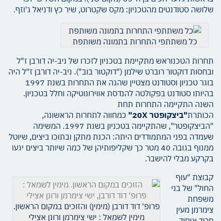
שלושה סטודנטים מהטכניון: מקס שקטרוט, שיר כץ ודניאל ג'וזף.
כל משתתפי התחרות בתמונה משותפת
תחרות הטכנוראש מתקיימת בטכניון לזכרו של ניב-יה דורבן ז"ל
ובחסות דוקטור רוברט שילמן ("דוקטור בוב"). ניב-יה דורבן ז"ל היה
בוגר טכניון וסטודנט מצטיין שהגה את התחרות בשנת 1997
בהיותו סטודנט בפקולטה להנדסת אווירונוטיקה וחלל בטכניון.
השנה התקיימה התחרות תחת
הכותרת
"ביצקופטר
20X
"
כמחווה לתחרות הראשונה,
"הביצקופטר", שהתקיימה בטכניון בשנת 1997. המשימה
שעמדה בפני המתמודדים היתה: הכנת מתקן ובתוכו ביצים, שיוטל
ממנוף בגובה 40 מטר כך שקליפותיהן של כמה שיותר ביצים יגעו
בקרקע מבלי להישבר.
קבוצת "עוף
החול" של בני
משפחת
פרופ' דוד דורבן (מימין) והזוכים במקום הראשון.
צימרמן מעין
מימין לשמאל : ישי צימרמן ורונן אצילי
חרוד איחוד