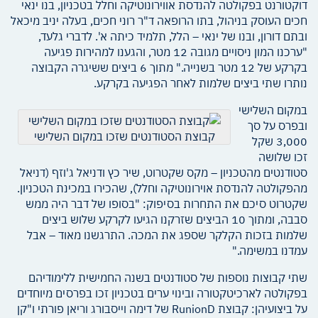
דוקטורנט בפקולטה להנדסת אווירונוטיקה וחלל בטכניון, בנו ינאי
חכים העוסק בניהול, בתו הרופאה ד"ר רוני חכים, בעלה יניב מיכאל
ובתם דורון, ובנו של ינאי – הלל, תלמיד כיתה א'. לדברי גלעד,
"ערכנו המון ניסויים מגובה 12 מטר, והגענו למהירות פגיעה
בקרקע של 12 מטר בשנייה." מתוך 6 ביצים ששיגרה הקבוצה
נותרו שתי ביצים שלמות לאחר הפגיעה בקרקע.
במקום השלישי
ובפרס על סך
קבוצת הסטודנטים שזכו במקום השלישי
3,000 שקל
זכו שלושה
סטודנטים מהטכניון – מקס שקטרוט, שיר כץ ודניאל ג'וזף (דניאל
מהפקולטה להנדסת אוירונוטיקה וחלל), שהכירו במכינת הטכניון.
שקטרוט סיכם את התחרות בסיפוק: "בסופו של דבר היה ממש
סבבה, ומתוך 10 הביצים שזרקנו הגיעו לקרקע שלוש ביצים
שלמות בזכות הקלקר שספג את המכה. התרגשנו מאוד – אבל
עמדנו במשימה."
שתי קבוצות נוספות של סטודנטים בשנה החמישית ללימודיהם
בפקולטה לארכיטקטורה ובינוי ערים בטכניון זכו בפרסים מיוחדים
על ביצועיהן: קבוצת RunionD של דימה וייסבורג וריאן פורתי ו"קן