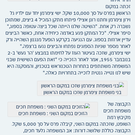
זכתה במקום
הראשון בפרס על סך 10,000 שקל. ישי צימרמן יחד עם ילדיו גל
וירון צימרמן וחתנו רונן אצילי פיתחו מתקן המכיל 4 ביצים, שמתוכן
נשברה רק אחת. "השיטה שלנו הייתה שכל ביצה עטופה בספוג,"
סיפר אצילי. "כל המתקן פגע באדמה כיחידה אחת, כאשר הביצים
עדיין ארוזות בספוג. עם הנגיעה בקרקע הופעל מנגנון השהייה ורק
לאחר מספר שניות הספוגים נפתחו והביצים נגעו ברצפה."
ישי צימרמן, שזכה בעיטור העוז על לחימתו במבצע 'הר געש' ב-2
בנובמבר 1955, אמר לאחר הזכייה כי "זאת הפעם השישית שבני
המשפחה משתתפים בתחרות הטכנוראש בטכניון, והמסקנה היא
שיש לנו נטייה גנטית לזכייה בתחרויות כאלה."
בני משפחת צימרמן שזכו במקום הראשון
הקבוצה של
משפחת חכים
הזוכים במקום השני : משפחת חכים
מקיבוץ רמת
השופט, שזכתה במקום השני, קיבלה פרס על סך 5,000 שקל.
הקבוצה כוללת שלושה דורות: אב המשפחה גלעד חכים,