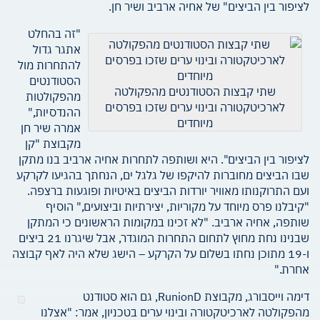
לציפור בין הביצים" של אחיה ארביב ושיר חן.
"זה בהחלט
אתגר גדול
להתחרות מול
הסטודנטים
שתי קבצות הסטודנטים מהפקולטה
מהפקולטות
לארכיטקטורה ובינוי ערים שזכו בפרסים
ההנדסיות,"
מיוחדים
אמרה שיר חן
מקבוצת "קן
לציפור בין הביצים". היא ושותפה לתחרות אחיה ארביב בנו מתקן
שבו הביצים מחוברות להיקפו של גלגל ים, הנחתך בהגיעו לקרקע
ועם התרוקנותו מאוויר יורדות הביצים באיטיות ופוגעות ברצפה.
"קיבלנו פרס מיוחד על מקוריות, יצירתיות וביצועים," הוסיף
שותפה, אחיה ארביב. "לא זכינו במקומות הראשונים כי המתקן
שבנינו נחת מחוץ לתחום התחרות המוגדר, אבל שיגרנו 21 ביצים
ו-19 מתוכן נחתו בשלום על הקרקע – הישג שלא היה לאף קבוצה
אחרת."
דימה וייסבורג, מקבוצת RunionD, גם הוא סטודנט
מהפקולטה לארכיטקטורה ובינוי ערים בטכניון, אמר: "אצלנו