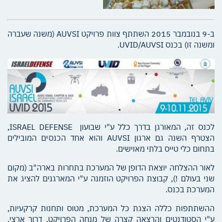
ב-9 בנובמבר 2015 השתתף צוות פרויקט AUVSI (משנה שעברה
ומשנה זו) בכנס UVID/AUVSI.
לכנס זה, המאורגן בדרך כלל ע"י שבועון ISRAEL DEFENSE,
הצטרף השנה גם ארגון AUVSI והוא אחד הכנסים המובילים
בתחום כלי טייס בלתי מאוישים.
לאור ההצלחה יוצאת הדופן של המערכת בתחרות בארה"ב (מקום
שני בעולם !), קבוצת הפרויקט הוזמנה ע"י המארגנים להציג את
המערכת בכנס.
ההשתתפות כללה הצגת כל המערכת, מטוס ותחנות קרקעיות,
ע"י הסטודנטים והרצאה קצרה של מנחה הפרויקט, דרור ארצי,