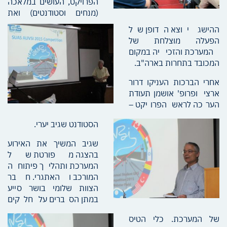
הפרויקט, העושים במלאכה
(מנחים וסטודנטים) ואת
ההישג יוצא הדופן של
הפעלה מוצלחת של
המערכת והזכייה במקום
המכובד בתחרות בארה"ב.
אחרי הברכות העניקו דרור
ארצי ופרופ' אושמן תעודת
הערכה לראש הפרויקט –
הסטודנט שגיב יערי.
שגיב המשיך את האירוע
בהצגה מפורטת של
המערכת ותהליך פיתוחה
המורכב והאתגרי. חבר
הצוות שלומי בושר סייע
במתן הסברים על חלקים
של המערכת. כלי הטיס