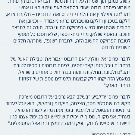
קשה, כמובן תוך שמירה על הנחיות משרד הבריאות, ובתוך פחות
משבוע פיתחנו רובוט ייעודי בהתאם לאפיונים שהציגו אנשי
רמב"ם. ראוי לציין את תלמידי ביה"ס ואת הבוגרים – חלקם בצבא,
חלקם בטכניון וחלקם מושבתים כרגע מעבודה – וכמובן את
ההורים שהתגייסו לסייע בפרויקט החיוני הזה. תודה גם לתרצה
והוכברג ואסף שולמן, מורי בית-הספר, שלא חסכו כל מאמץ
לטובת הפרויקט החשוב הזה, ולחברת "שנפ", שתרמה חלקים
חשובים לרובוט.
לדברי פרופ' אלון וולף, "אם הרובוט יעבור את 'טבילת האש' שלו
ברמב"ם נוכל, בזמן קצר יחסית, לפתח רובוטים נוספים לטובת
רמב"ם ולטובת מחלקות דומות בבתי חולים אחרים בישראל.
במאמץ הזה יקחו חלק קבוצות תלמידים נוספות של FIRST
ברחבי הארץ."
לדברי פרופ' יודלביץ, "בשלב הבא נרכיב על הרובוט מערכת
תקשורת שתכלול מסך, מצלמה, מיקרופון ורמקול, והוא יוכל לעבור
בין מיטות המטופלים ולהעביר בזמן אמת מידע לצוות הרפואי.
בעתיד, אני מקווה, נוסיף לו יכולות שיסייעו גם בטיפול עצמו כגון
חיישנים שיסייעו לבדוק דופק ורמת החמצן בדם אצל המטופלים."
קרדיט: אתר הטכניון