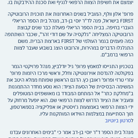
יצמצם את חשיפת הצוות הרפואי לנגיף ואת סכנת ההידבקות בו.
פרופ' אלון וולף, המוביל בשנים האחרונות את תוכנית הרובוטיקה
FIRST בישראל, פנה לד"ר יוסי בן-דב, מנהל בית הספר הריאלי
העברי בחיפה. בבית הספר הריאלי פועלת כבר שנים קבוצת
הרובוטיקה המצליחה "גלקסיה על שם דודי זהר", שכבר השתתפה
כמה פעמים בגמר העולמי של FIRST בארצות הברית. משם
התגלגלו הדברים במהירות, והרובוט הוצג בשבוע שעבר לצוות
הרפואי ברמב"ם.
בטכניון התגייסו למאמץ פרופ' גיל יודלביץ, מנהל פרויקטי הגמר
בפקולטה להנדסת אוירונוטיקה וחלל, וראשי מרכז היזמות פרופ'
עזרי טרזי ופרופ' ראובן כץ. הדגם הראשון שפותח ממלא היטב את
המשימה הבסיסית של הסעת הציוד: הוא נוסע מחדר ההתמגנות
ב"מחלקת כתר" אל המתחם המבודד בו מאושפזים המטופלים
ומעביר את הציוד הדרוש לצוות הרפואי שם. הוא יופעל מרחוק על
ידי הצוות הרפואי באמצעות ג'ויסטיק או אפליקציה בסמארטפון,
תוך הסתייעות במצלמות הווידאו המותקנות עליו.
ל
סרטון ביוטיוב
מנהל בית הספר ד"ר יוסי בן-דב אמר כי "בימים האחרונים עבדנו