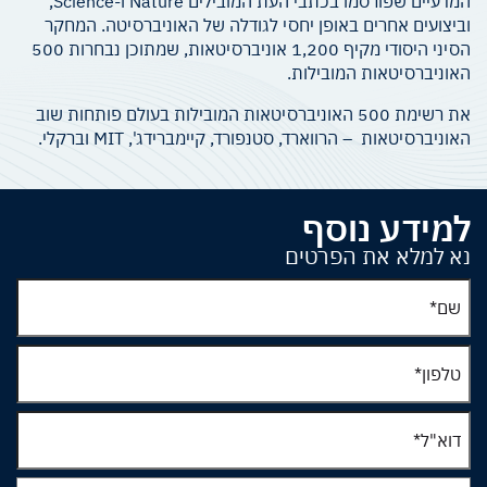
המדעיים שפורסמו בכתבי העת המובילים Nature ו-Science,
וביצועים אחרים באופן יחסי לגודלה של האוניברסיטה. המחקר
הסיני היסודי מקיף 1,200 אוניברסיטאות, שמתוכן נבחרות 500
האוניברסיטאות המובילות.
את רשימת 500 האוניברסיטאות המובילות בעולם פותחות שוב
האוניברסיטאות – הרווארד, סטנפורד, קיימברידג', MIT וברקלי.
למידע נוסף
נא למלא את הפרטים