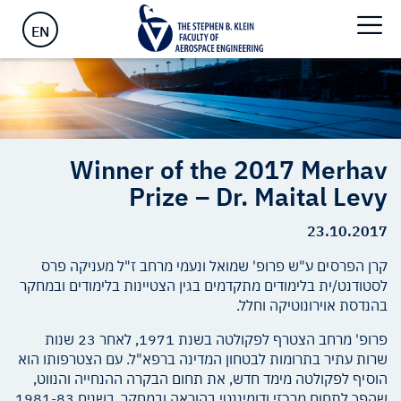
ראשי
>
Winner of the 2017 Merhav Prize – Dr. Maital Levy
EN
Winner of the 2017 Merhav
Prize – Dr. Maital Levy
23.10.2017
קרן הפרסים ע"ש פרופ' שמואל ונעמי מרחב ז"ל מעניקה פרס
לסטודנט/ית בלימודים מתקדמים בגין הצטיינות בלימודים ובמחקר
בהנדסת אוירונוטיקה וחלל.
פרופ' מרחב הצטרף לפקולטה בשנת 1971, לאחר 23 שנות
שרות עתיר בתרומות לבטחון המדינה ברפא"ל. עם הצטרפותו הוא
הוסיף לפקולטה מימד חדש, את תחום הבקרה ההנחייה והנווט,
שהפך לתחום מרכזי ודומיננטי בהוראה ובמחקר. בשנים 1981-83