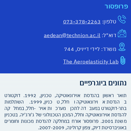
פרופסור
טלפון:
073-378-2263
דוא"ל:
aedean@technion.ac.il
משרד:
ליידי דייויס, 744
The Aeroelasticity Lab
נתונים ביוגרפיים
תואר ראשון בהנדסת אוירונאוטיקה, טכניון, 1992. דוקטורט
בהנדסת אוירונאוטיקה וחלל, טכניון, 1999. השתלמות
בתר-דוקטורט במעבדה לתכן מערכות אויר-חלל, במחלקה
להנדסת אוירונאוטיקה וחלל, המכון הטכנולוגי של ג'ורג'יה. בטכניון
משנת 2001. פרופסור אורח במחלקה להנדסת מכונות וחומרים
באוניברסיטת דיוק, צפון קרולינה, 2007-2009.