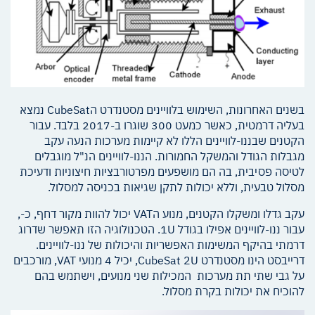
בשנים האחרונות, השימוש בלוויינים מסטנדרט הCubeSat נמצא
בעליה דרמטית, כאשר כמעט 300 שוגרו ב-2017 בלבד. עבור
הקטנים שבננו-לוויינים הללו לא קיימות מערכות הנעה עקב
מגבלות הגודל והמשקל החמורות. הננו-לוויינים הנ"ל מוגבלים
לטיסה פסיבית, בה הם מושפעים מפרטורבציות חיצוניות ודעיכת
מסלול טבעית, וללא יכולות לתקן שגיאות בכניסה למסלול.
עקב גדלו ומשקלו הקטנים, מנוע הVAT יכול להוות מקור דחף, כ-,
עבור ננו-לוויינים אפילו בגודל 1U. הטכנולוגיה הזו תאפשר שדרוג
דרמתי בהיקף המשימות האפשריות והיכולות של ננו-לוויינים.
דרייבסט הינו מסטנדרט CubeSat 2U, יכיל 4 מנועי VAT, מורכבים
על גבי שתי תת מערכות המכילות שני מנועים, וישתמש בהם
להוכיח את יכולות בקרת מסלול.