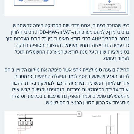
כפי שהוזכר בפתיח, אחת מדרישות הפרויקט היתה להשתמש
ברכיבי מדף, למעט מערכות ה-VAT וה-HDD-MW. רכיבי הלוויין
נבחרו בתהליך AHP בכדי לוודא תאימות בין כל התת-מערכות תוך
כדי עמידה בדרישות במחיר מינימלי. התצורה הסופית נבדקה
בסימולציות שונות על מנת לוודא שהמערכת החשמלית תוכל
לעמוד בעומס.
תחילה בוצעה סימולציית STK אשר סיפקה את מיקום הלוויין ביחס
לכדור הארץ ולשמש בנוסף לזמני הפעלת המנועים ופרמטרים
אחרים לאורך המשימה. מידע זה הועבר למחלקת בקרת ההכוון
ועובד על ידה בסימולציות נפרדות. הנתונים שהגישה קבעו אילו
מהמפעילים פועלים וכמה הספק נדרש עבורם בכל עת, וסיפקה
מידע יחד על הכוון הלוויין הרגעי ביחס לשמש.