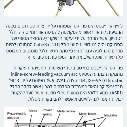
לוויין הדרייבסט הינו פרויקט המפותח על ידי צוות סטודנטים בשנה
הרביעית לתואר ראשון מהפקולטה להנדסת אווירונאוטיקה וחלל
בטכניון, אשר מונחה על ידי יעקוב הרשקוביץ. התוצר הסופי של
הפרויקט יהיה ננו-לוויין ניסיוני מתקן CubeSat 2U המתוכנן להיות
מדגים טכנולוגיה עבור מנוע פלסמה חדש וגלגל מומנטום המבוסס
על רעיון חדשני, וישלב את יתר המערכות מרכיבי מדף.
פרויקט הדרייבסט בנוי סביב שתי משימות. המשימה העיקרית
מתמקדת במנוע הניסיוני inline-screw-feeding vacuum arc
thruster (ISF-VAT, או בקצרה VAT), אשר מפותח על ידי פרופ'
חבר יגאל קרונהאוז במעבדת הפלסמה במכון אשר לחקר החלל
(ASRI). מנוע הVAT הינו מנוע חשמלי חדשני אשר נועד להקנות
יכולות הנעה לננו-לוויינים ולאפשר להם בקרת מסלול.