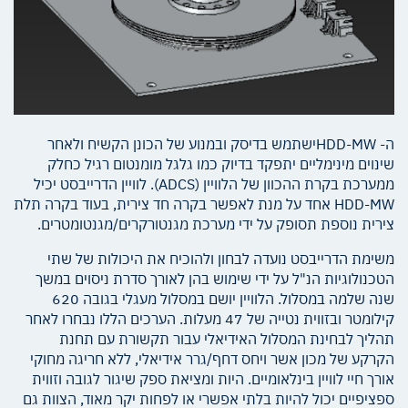
ה- HDD-MWישתמש בדיסק ובמנוע של הכונן הקשיח ולאחר
שינוים מינימליים יתפקד בדיוק כמו גלגל מומנטום רגיל כחלק
ממערכת בקרת ההכוון של הלוויין (ADCS). לוויין הדרייבסט יכיל
HDD-MW אחד על מנת לאפשר בקרה חד צירית, בעוד בקרה תלת
צירית נוספת תסופק על ידי מערכת מגנטורקרים/מגנטומטרים.
משימת הדרייבסט נועדה לבחון ולהוכיח את היכולות של שתי
הטכנולוגיות הנ"ל על ידי שימוש בהן לאורך סדרת ניסוים במשך
שנה שלמה במסלול. הלוויין יושם במסלול מעגלי בגובה 620
קילומטר ובזווית נטייה של 47 מעלות. הערכים הללו נבחרו לאחר
תהליך לבחינת המסלול האידיאלי עבור תקשורת עם תחנת
הקרקע של מכון אשר ויחס דחף/גרר אידיאלי, ללא חריגה מחוקי
אורך חיי לוויין בינלאומיים. היות ומציאת ספק שיגור לגובה וזווית
ספציפיים יכול להיות בלתי אפשרי או לפחות יקר מאוד, הצוות גם