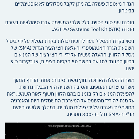
הגדיר מעטפת פעולה בה ניתן לקבל מסלולים לא אופטימליים
בביטחון.
תוכננו שני סוגי ניסוים. כלל שלבי המשימה עברו סימולציות בעזרת
תוכנת Systems Tool Kit (STK) של AGI.
ניסוי בקרת המסלול נועד להוכיח יכולות בקרת מסלול על ידי ביטול
השפעת הגרר האטמוספרי והעלאת חצי הציר הגדול (SMA) של
מסלול הלוויין. ההעלה נעשית על ידי ירי חצי רציף של המנועים
בכיוון המנוגד לתנועה במשך 50 הקפות רציפות, או בקירוב כ-3
ימים.
משך ההפעלה הארוכה נחוץ משתי סיבות: אחת, הדחף הנמוך
אשר מייצרים המנועים, והסיבה השנייה היא הגבלה נדרשת
להפעלת המנועים רק בזמנים בהם הלווין חשוף לאור השמש. זאת
על מנת להוריד מהעומס על המערכת החשמלית היות והאנרגיה
החשמלית נאגרת על ידי פנלים סולריים. במהלך שלושת הימים
הנ"ל ה-SMA גדל בכ-300 מטרים.